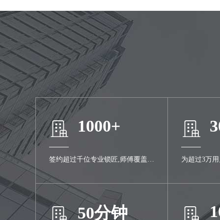
1000+
3
签约超过千位专业锁匠,师傅覆盖全
为超过3万
城
服务
50分钟