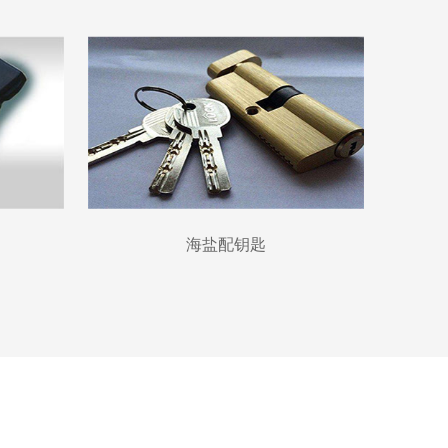
海盐配钥匙