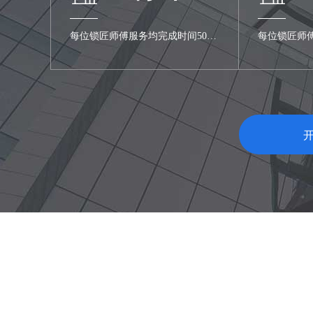
每位锁匠师傅服务均完成时间50分
每位锁匠师
100%
钟