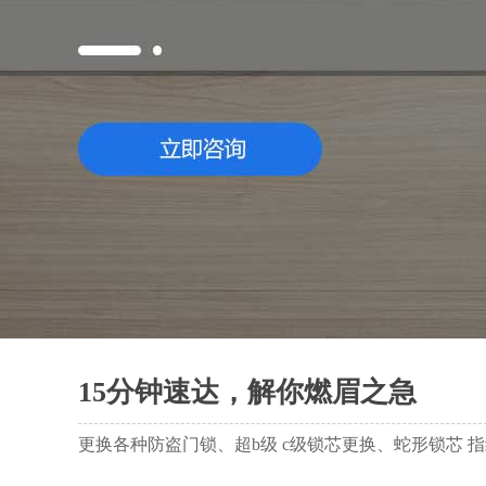
15分钟速达，解你燃眉之急
更换各种防盗门锁、超b级 c级锁芯更换、蛇形锁芯 